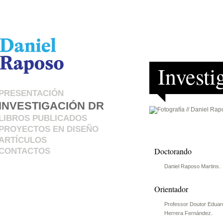
Invest
PRESENTACIÓN
INVESTIGACIÓN DR
LIBROS PUBLICADOS
PROYECTOS EN DISEÑO
ARTÍCULOS
Doctorando
CONTACTOS
Daniel Raposo Martins.
Orientador
Professor Doutor Eduar
Herrera Fernández.